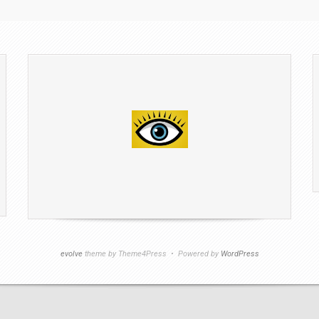
evolve
theme by Theme4Press • Powered by
WordPress