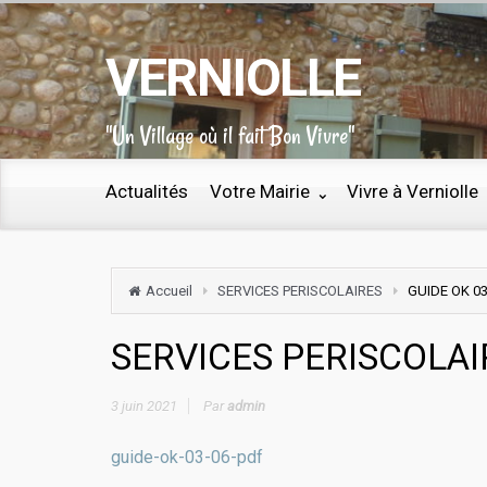
VERNIOLLE
"Un Village où il fait Bon Vivre"
Actualités
Votre Mairie
Vivre à Verniolle
Accueil
SERVICES PERISCOLAIRES
GUIDE OK 03
SERVICES PERISCOLAI
3 juin 2021
Par
admin
guide-ok-03-06-pdf