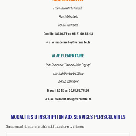
Ecole Maternelle “La Maïnada”
Place Adelin Moulis
09340 VERNIOLLE
Danièle LACOSTE au 05.61.69.53.43
⇒ alae.maternelle@verniolle.fr
ALAE ELEMENTAIRE
Ecole Elementaire “Herminia Muñoz Puigseg”
Chemin de Derrière le
Château
09340 VERNIOLLE
Magali LOZE au 05.61.69.78.50
⇒ alae.elementaire@verniolle.fr
MODALITES D’INSCRIPTION AUX SERVICES PERISCOLAIRES
Chers parents, afin de préparer la rentrée scolaire, vous trouverez ci-dessous :